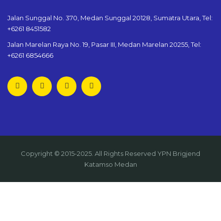
Jalan Sunggal No. 370, Medan Sunggal 20128, Sumatra Utara, Tel:
+6261 8451582
Jalan Marelan Raya No. 19, Pasar III, Medan Marelan 20255, Tel:
+6261 6854666
Copyright © 2015-2025. All Rights Reserved YPN Brigjend
Katamso Medan